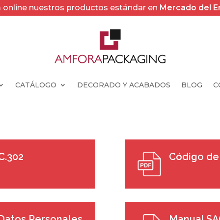
online nuestros productos estándar en
Mercado del 
CATÁLOGO
DECORADO Y ACABADOS
BLOG
C
C.302
Código de 
 Datos Personales
Manual S