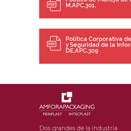
M.APC.301.
Política Corporativa d
y Seguridad de la Inf
DE.APC.309
Dos grandes de la industria