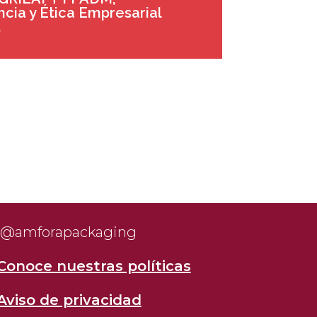
cia y Ética Empresarial
.
@amforapackaging
Conoce nuestras políticas
Aviso de privacidad