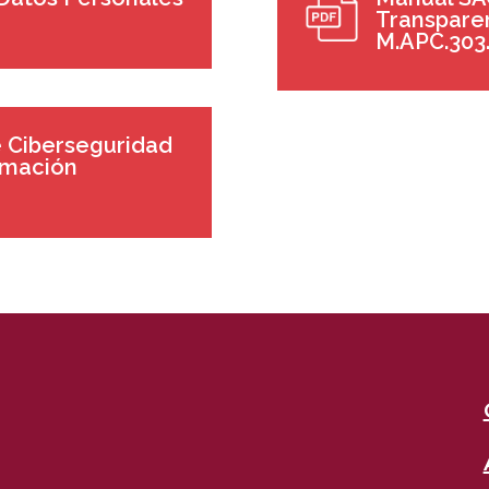
Transparen
M.APC.303
e Ciberseguridad
ormación