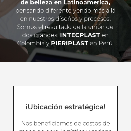
de belleza en Latinoamerica,
pensando diferente yendo más allá
en nuestros diseños y procesos.
Somos el resultado de la unión de
dos grandes:
INTECPLAST
en
Colombia y
PIERIPLAST
en Perú.
¡Ubicación estratégica!
Nos beneficiamos de costos de