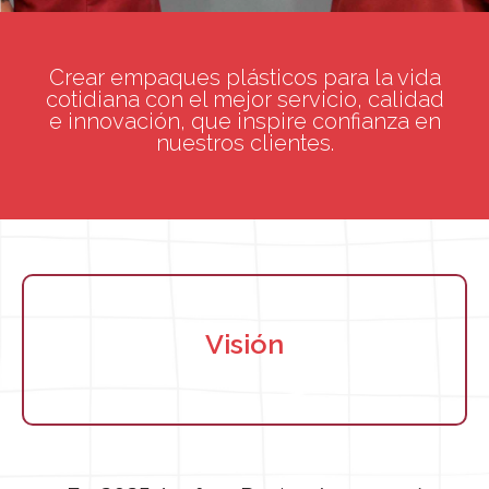
Crear empaques plásticos para la vida
cotidiana con el mejor servicio, calidad
e innovación, que inspire confianza en
nuestros clientes.
Visión