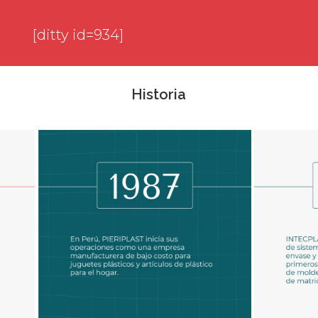
[ditty id=934]
Historia