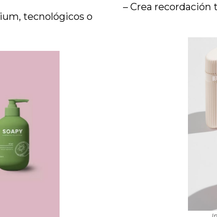
– Crea recordación tá
ium, tecnológicos o
I