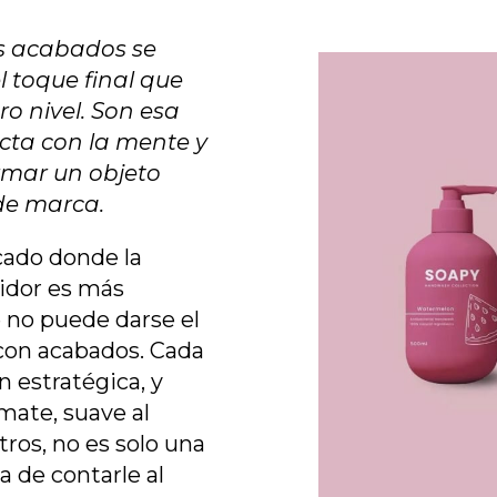
os acabados se
l toque final que
o nivel. Son esa
cta con la mente y
rmar un objeto
de marca.
ado donde la
midor es más
 no puede darse el
o con acabados. Cada
n estratégica, y
 mate, suave al
otros, no es solo una
a de contarle al