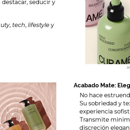
 destacar, seducir y
uty
,
tech
,
lifestyle
y
I
Acabado Mate: Eleg
No hace estruend
Su sobriedad y te
experiencia sofist
Transmite minima
discreción elegan